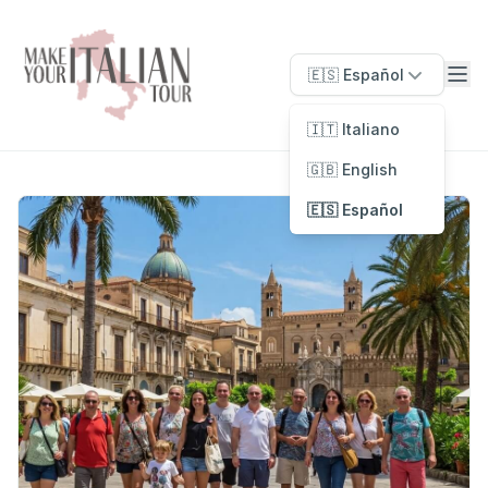
🇪🇸 Español
🇮🇹 Italiano
🇬🇧 English
🇪🇸 Español