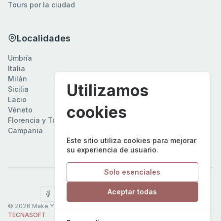
Tours por la ciudad
Localidades
Umbría
Italia
Milán
Utilizamos
Sicilia
Lacio
cookies
Véneto
Florencia y Toscana
Campania
Este sitio utiliza cookies para mejorar
su experiencia de usuario.
Solo esenciales
Síguenos en
Aceptar todas
Gestionar cookies
©
2026
Make Your Italian Tour. Powered by
P2T Informatica
/
TECNASOFT