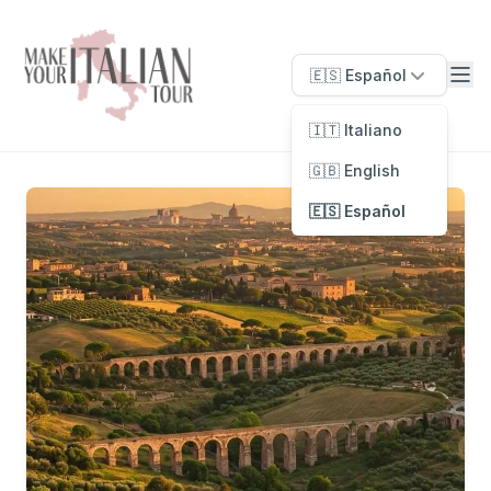
🇪🇸 Español
🇮🇹 Italiano
🇬🇧 English
🇪🇸 Español