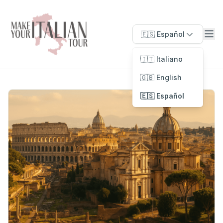
🇪🇸 Español
🇮🇹 Italiano
🇬🇧 English
🇪🇸 Español