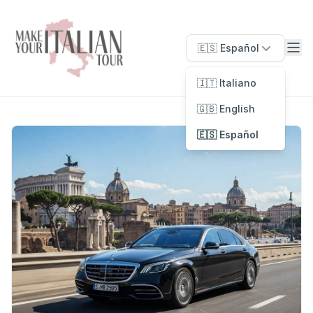
🇪🇸 Español
🇮🇹 Italiano
🇬🇧 English
🇪🇸 Español