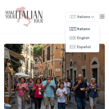
🇮🇹 Italiano
🇮🇹 Italiano
🇬🇧 English
🇪🇸 Español