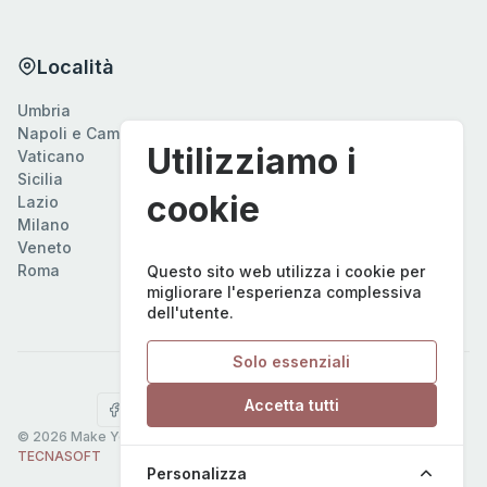
Località
Umbria
Napoli e Campania
Utilizziamo i
Vaticano
Sicilia
cookie
Lazio
Milano
Veneto
Roma
Questo sito web utilizza i cookie per
migliorare l'esperienza complessiva
dell'utente.
Solo essenziali
Seguici su
Accetta tutti
Gestisci cookie
©
2026
Make Your Italian Tour. Powered by
P2T Informatica
/
TECNASOFT
Personalizza