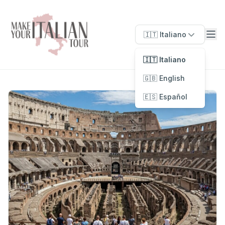
🇮🇹 Italiano
🇮🇹 Italiano
🇬🇧 English
🇪🇸 Español